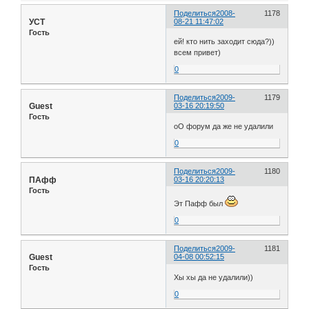
Поделиться
2008-
1178
УСТ
08-21 11:47:02
Гость
ей! кто нить заходит сюда?))
всем привет)
0
Поделиться
2009-
1179
Guest
03-16 20:19:50
Гость
оО форум да же не удалили
0
Поделиться
2009-
1180
ПАфф
03-16 20:20:13
Гость
Эт Пафф был
0
Поделиться
2009-
1181
Guest
04-08 00:52:15
Гость
Хы хы да не удалили))
0