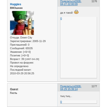
Поделиться
2008-
1176
Huggies
04-27 22:00:09
ВМЗшник
да я такой
0
Откуда:
Down City
Зарегистрирован
: 2005-11-29
Приглашений:
0
Сообщений:
65535
Уважение:
[+0/-0]
Позитив:
[+0/-0]
Возраст:
39
[1987-04-28]
Провел на форуме:
Не определено
Последний визит:
2010-03-29 20:56:25
Поделиться
2008-
1177
Guest
04-29 15:39:14
Гость
тыц тыц...
0