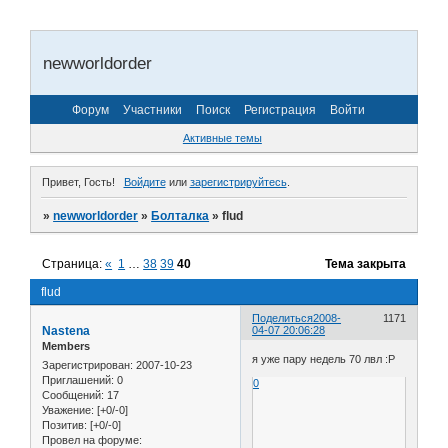
newworldorder
Форум
Участники
Поиск
Регистрация
Войти
Активные темы
Привет, Гость!
Войдите
или
зарегистрируйтесь
.
»
newworldorder
»
Болталка
»
flud
Страница:
«
1
…
38
39
40
Тема закрыта
flud
Поделиться
2008-
1171
Nastena
04-07 20:06:28
Members
я уже пару недель 70 лвл :Р
Зарегистрирован
: 2007-10-23
Приглашений:
0
0
Сообщений:
17
Уважение:
[+0/-0]
Позитив:
[+0/-0]
Провел на форуме: