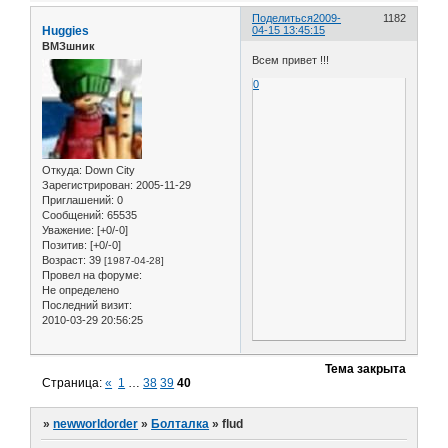
Поделиться
2009-
1182
Huggies
04-15 13:45:15
ВМЗшник
Всем привет !!!
0
Откуда:
Down City
Зарегистрирован
: 2005-11-29
Приглашений:
0
Сообщений:
65535
Уважение:
[+0/-0]
Позитив:
[+0/-0]
Возраст:
39
[1987-04-28]
Провел на форуме:
Не определено
Последний визит:
2010-03-29 20:56:25
Тема закрыта
Страница:
«
1
…
38
39
40
»
newworldorder
»
Болталка
»
flud