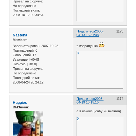
Провел на форуме:
Не определено
Последний визит:
2008-10-17 02:34:54
Поделиться
2008-
1173
Nastena
04-13 16:31:48
Members
Зарегистрирован
: 2007-10-23
я извращенка
Приглашений:
0
0
Сообщений:
17
Уважение:
[+0/-0]
Позитив:
[+0/-0]
Провел на форуме:
Не определено
Последний визит:
2008-04-24 20:24:12
Поделиться
2008-
1174
Huggies
04-19 15:15:15
ВМЗшник
а я наконец сабу 76 вкачал))
0