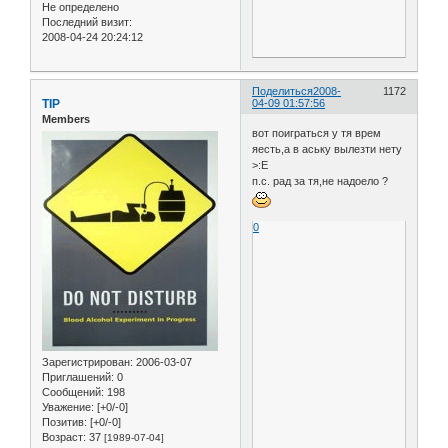
Не определено
Последний визит:
2008-04-24 20:24:12
Поделиться
2008-
1172
TIP
04-09 01:57:56
Members
вот поиграться у тя врем
яесть,а в аську вылезти нету
>:E
п.с. рад за тя,не надоело ?
0
Зарегистрирован
: 2006-03-07
Приглашений:
0
Сообщений:
198
Уважение:
[+0/-0]
Позитив:
[+0/-0]
Возраст:
37
[1989-07-04]